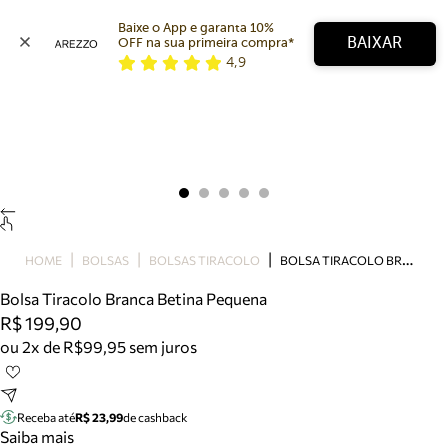
Baixe o App e garanta 10% 
BAIXAR
OFF na sua primeira compra* 
4,9
Arezzo
Favoritos
categorias sugeridas
Buscar produtos
Bota
Papete
Scarpin
Mocassim
Bolsa
B
OLSA TIRACOLO BRANCA BETINA PEQUENA
HOME
BOLSAS
BOLSAS TIRACOLO
Sapatilha
Bolsa Tiracolo Branca Betina Pequena
Tamanco
R$ 199,90
Tênis
ou 2x de R$99,95 sem juros
Mule
Rasteira
Precisa de ajuda?
Tire dúvidas sobre pedidos, devoluções e mais.
Receba até
R$ 23,99
de cashback
Saiba mais