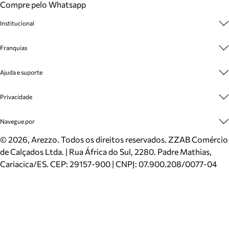
Compre pelo Whatsapp
Institucional
Sobre A Marca
Franquias
Cashback
Trabalhe Conosco
Multimarcas
Ajuda e suporte
Venda Corporativa
Plano de Negócio
Sustentabilidade
Seja Franqueado
Central de Atendimento
Privacidade
Mapa do Site
Cadastro
Benefícios
Entrega
Termos de Uso
Navegue por
Inverno
Meus Pedidos
Politica e Privacidade
Mundo Arezzo
Trocas e Devoluções
Sapatos
©
2026
, Arezzo. Todos os direitos reservados.
ZZAB Comércio
Cartão Presente
Bolsas
de Calçados Ltda. | Rua África do Sul, 2280. Padre Mathias,
Localizador de lojas
Scarpins
Cariacica/ES. CEP: 29157-900 | CNPJ: 07.900.208/0077-04
Sapatilhas
Mocassins
Tênis
Sandálias
Mules