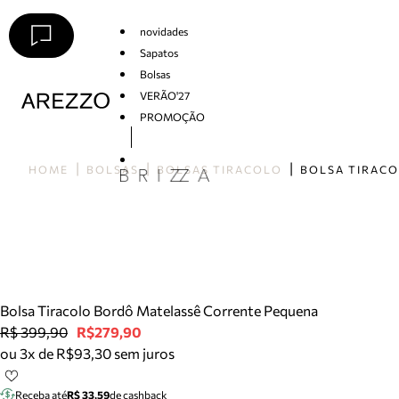
novidades
Sapatos
Bolsas
VERÃO'27
PROMOÇÃO
Arezzo
HOME
BOLSAS
BOLSAS TIRACOLO
Bolsa Tiracolo Bordô Matelassê Corrente Pequena
R$ 399,90
R$279,90
ou 3x de R$93,30 sem juros
Receba até
R$ 33,59
de cashback