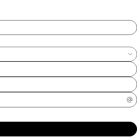
ajuda?
Tire dúvidas
sobre
pedidos,
devoluções e
mais.
Meus pedidos
Acompanhe
seus pedidos e
solicite
devoluções.