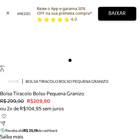
Baixe o App e garanta 10% 
BAIXAR
OFF na sua primeira compra* 
4,9
Arezzo
Favoritos
categorias sugeridas
Buscar produtos
Bota
Papete
Scarpin
Mocassim
Bolsa
HOME
BOLSA TIRACOLO BOLSO PEQUENA GRANIZO
Sapatilha
Bolsa Tiracolo Bolso Pequena Granizo
Tamanco
R$ 299,90
R$209,90
Tênis
ou 2x de R$104,95 sem juros
Mule
Rasteira
Precisa de ajuda?
Tire dúvidas sobre pedidos, devoluções e mais.
Receba até
R$ 25,19
de cashback
Saiba mais