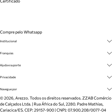
Certificado
Compre pelo Whatsapp
Institucional
Sobre A Marca
Franquias
Cashback
Trabalhe Conosco
Multimarcas
Ajuda e suporte
Venda Corporativa
Plano de Negócio
Sustentabilidade
Seja Franqueado
Central de Atendimento
Privacidade
Mapa do Site
Cadastro
Benefícios
Entrega
Termos de Uso
Navegue por
Inverno
Meus Pedidos
Politica e Privacidade
Mundo Arezzo
Trocas e Devoluções
Sapatos
©
2026
, Arezzo. Todos os direitos reservados.
ZZAB Comércio
Cartão Presente
Bolsas
de Calçados Ltda. | Rua África do Sul, 2280. Padre Mathias,
Localizador de lojas
Scarpins
Cariacica/ES. CEP: 29157-900 | CNPJ: 07.900.208/0077-04