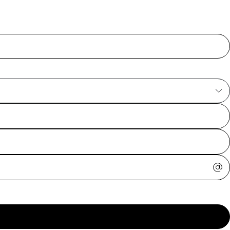
ajuda?
Tire dúvidas
sobre
pedidos,
devoluções e
mais.
Meus pedidos
Acompanhe
seus pedidos e
solicite
devoluções.