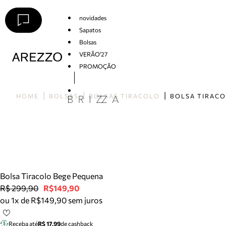
novidades
Sapatos
Bolsas
VERÃO'27
PROMOÇÃO
Arezzo
HOME
BOLSAS
BOLSAS TIRACOLO
Bolsa Tiracolo Bege Pequena
R$ 299,90
R$149,90
ou 1x de R$149,90 sem juros
Receba até
R$ 17,99
de cashback