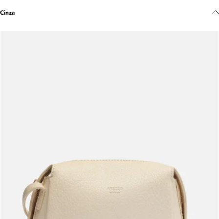
Meus pedidos
Cinza
Acompanhe seus pedidos e solicite devoluções.