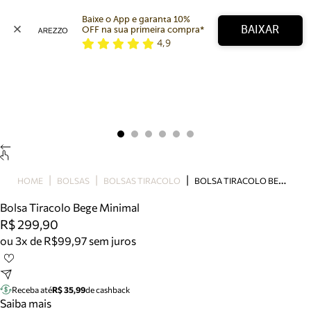
Baixe o App e garanta 10% 
BAIXAR
OFF na sua primeira compra* 
4,9
Arezzo
Favoritos
categorias sugeridas
Buscar produtos
Bota
Papete
Scarpin
Mocassim
Bolsa
B
OLSA TIRACOLO BEGE MINIMAL
HOME
BOLSAS
BOLSAS TIRACOLO
Sapatilha
Bolsa Tiracolo Bege Minimal
Tamanco
R$ 299,90
Tênis
ou 3x de R$99,97 sem juros
Mule
Rasteira
Precisa de ajuda?
Tire dúvidas sobre pedidos, devoluções e mais.
Receba até
R$ 35,99
de cashback
Saiba mais