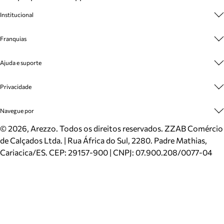
Institucional
Sobre A Marca
Franquias
Cashback
Trabalhe Conosco
Multimarcas
Ajuda e suporte
Venda Corporativa
Plano de Negócio
Sustentabilidade
Seja Franqueado
Central de Atendimento
Privacidade
Mapa do Site
Cadastro
Benefícios
Entrega
Termos de Uso
Navegue por
Inverno
Meus Pedidos
Politica e Privacidade
Mundo Arezzo
Trocas e Devoluções
Sapatos
©
2026
, Arezzo. Todos os direitos reservados.
ZZAB Comércio
Cartão Presente
Bolsas
de Calçados Ltda. | Rua África do Sul, 2280. Padre Mathias,
Localizador de lojas
Scarpins
Cariacica/ES. CEP: 29157-900 | CNPJ: 07.900.208/0077-04
Sapatilhas
Mocassins
Tênis
Sandálias
Mules