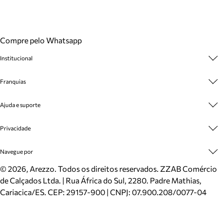
Compre pelo Whatsapp
Institucional
Sobre A Marca
Franquias
Cashback
Trabalhe Conosco
Multimarcas
Ajuda e suporte
Venda Corporativa
Plano de Negócio
Sustentabilidade
Seja Franqueado
Central de Atendimento
Privacidade
Mapa do Site
Cadastro
Benefícios
Entrega
Termos de Uso
Navegue por
Inverno
Meus Pedidos
Politica e Privacidade
Mundo Arezzo
Trocas e Devoluções
Sapatos
©
2026
, Arezzo. Todos os direitos reservados.
ZZAB Comércio
Cartão Presente
Bolsas
de Calçados Ltda. | Rua África do Sul, 2280. Padre Mathias,
Localizador de lojas
Scarpins
Cariacica/ES. CEP: 29157-900 | CNPJ: 07.900.208/0077-04
Sapatilhas
Mocassins