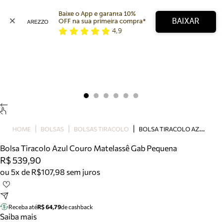
Baixe o App e garanta 10% 
BAIXAR
OFF na sua primeira compra* 
4,9
Arezzo
Favoritos
categorias sugeridas
Buscar produtos
Bota
Papete
Scarpin
Mocassim
Bolsa
B
OLSA TIRACOLO AZUL COURO MATELASSÊ GAB PEQUENA
HOME
BOLSAS
BOLSAS TIRACOLO
Sapatilha
Bolsa Tiracolo Azul Couro Matelassê Gab Pequena
Tamanco
R$ 539,90
Tênis
ou 5x de R$107,98 sem juros
Mule
Rasteira
Precisa de ajuda?
Tire dúvidas sobre pedidos, devoluções e mais.
Receba até
R$ 64,79
de cashback
Saiba mais