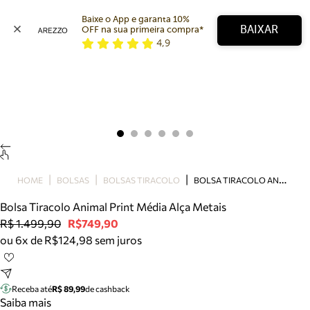
Baixe o App e garanta 10% 
BAIXAR
OFF na sua primeira compra* 
4,9
Arezzo
Favoritos
categorias sugeridas
Buscar produtos
Bota
Papete
Scarpin
Mocassim
Bolsa
B
OLSA TIRACOLO ANIMAL PRINT MÉDIA ALÇA METAIS
HOME
BOLSAS
BOLSAS TIRACOLO
Sapatilha
Bolsa Tiracolo Animal Print Média Alça Metais
Tamanco
R$ 1.499,90
R$749,90
Tênis
ou 6x de R$124,98 sem juros
Mule
Rasteira
Precisa de ajuda?
Tire dúvidas sobre pedidos, devoluções e mais.
Receba até
R$ 89,99
de cashback
Saiba mais