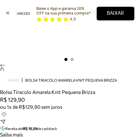
Baixe o App e garanta 10% 
BAIXAR
OFF na sua primeira compra* 
4,9
Arezzo
Favoritos
categorias sugeridas
Buscar produtos
Bota
Papete
Scarpin
Mocassim
Bolsa
HOME
BOLSA TIRACOLO AMARELA KNIT PEQUENA BRIZZA
Sapatilha
Bolsa Tiracolo Amarela Knit Pequena Brizza
Tamanco
R$ 129,90
Tênis
ou 1x de R$129,90 sem juros
Mule
Rasteira
Precisa de ajuda?
Tire dúvidas sobre pedidos, devoluções e mais.
Receba até
R$ 15,59
de cashback
Saiba mais