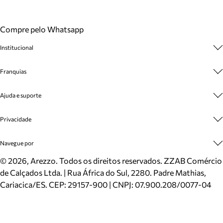
Compre pelo Whatsapp
Institucional
Sobre A Marca
Franquias
Cashback
Trabalhe Conosco
Multimarcas
Ajuda e suporte
Venda Corporativa
Plano de Negócio
Sustentabilidade
Seja Franqueado
Central de Atendimento
Privacidade
Mapa do Site
Cadastro
Benefícios
Entrega
Termos de Uso
Navegue por
Inverno
Meus Pedidos
Politica e Privacidade
Mundo Arezzo
Trocas e Devoluções
Sapatos
©
2026
, Arezzo. Todos os direitos reservados.
ZZAB Comércio
Cartão Presente
Bolsas
de Calçados Ltda. | Rua África do Sul, 2280. Padre Mathias,
Localizador de lojas
Scarpins
Cariacica/ES. CEP: 29157-900 | CNPJ: 07.900.208/0077-04
Sapatilhas
Mocassins
Tênis