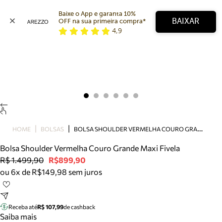
Baixe o App e garanta 10% 
BAIXAR
OFF na sua primeira compra* 
4,9
Arezzo
Favoritos
categorias sugeridas
Buscar produtos
Bota
Papete
Scarpin
Mocassim
Bolsa
B
OLSA SHOULDER VERMELHA COURO GRANDE MAXI FIVELA
HOME
BOLSAS
Sapatilha
Bolsa Shoulder Vermelha Couro Grande Maxi Fivela
Tamanco
R$ 1.499,90
R$899,90
Tênis
ou 6x de R$149,98 sem juros
Mule
Rasteira
Precisa de ajuda?
Tire dúvidas sobre pedidos, devoluções e mais.
Receba até
R$ 107,99
de cashback
Saiba mais