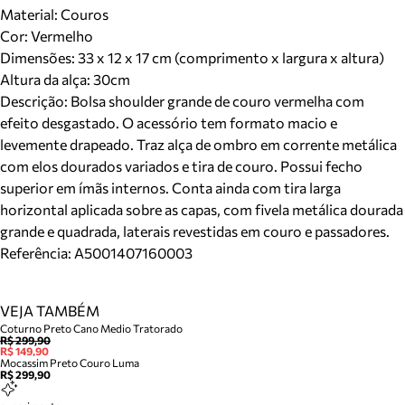
Material
:
Couros
Cor
:
Vermelho
Dimensões:
33 x 12 x 17 cm (comprimento x largura x altura)
Altura da alça:
30
cm
Descrição:
Bolsa shoulder grande de couro vermelha com
efeito desgastado. O acessório tem formato macio e
levemente drapeado. Traz alça de ombro em corrente metálica
com elos dourados variados e tira de couro. Possui fecho
superior em ímãs internos. Conta ainda com tira larga
horizontal aplicada sobre as capas, com fivela metálica dourada
grande e quadrada, laterais revestidas em couro e passadores.
Referência:
A5001407160003
VEJA TAMBÉM
Coturno Preto Cano Medio Tratorado
R$ 299,90
R$ 149,90
Mocassim Preto Couro Luma
R$ 299,90