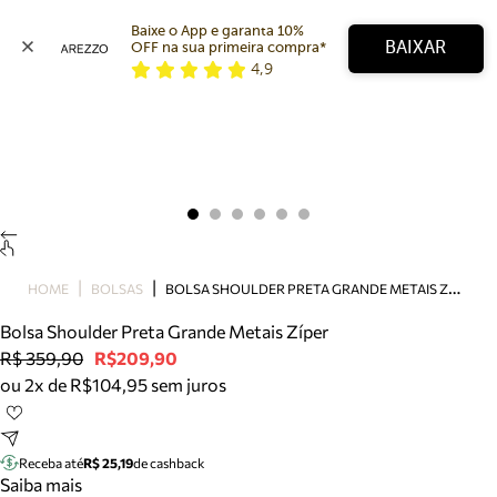
Baixe o App e garanta 10% 
BAIXAR
OFF na sua primeira compra* 
4,9
Arezzo
Favoritos
categorias sugeridas
Buscar produtos
Bota
Papete
Scarpin
Mocassim
Bolsa
B
OLSA SHOULDER PRETA GRANDE METAIS ZÍPER
HOME
BOLSAS
Sapatilha
Bolsa Shoulder Preta Grande Metais Zíper
Tamanco
R$ 359,90
R$209,90
Tênis
ou 2x de R$104,95 sem juros
Mule
Rasteira
Precisa de ajuda?
Tire dúvidas sobre pedidos, devoluções e mais.
Receba até
R$ 25,19
de cashback
Saiba mais