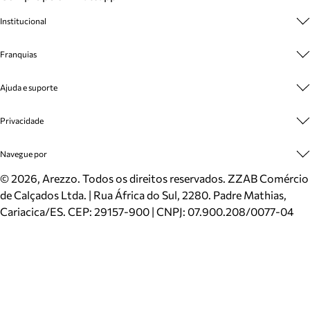
Institucional
Sobre A Marca
Franquias
Cashback
Trabalhe Conosco
Multimarcas
Ajuda e suporte
Venda Corporativa
Plano de Negócio
Sustentabilidade
Seja Franqueado
Central de Atendimento
Privacidade
Mapa do Site
Cadastro
Benefícios
Entrega
Termos de Uso
Navegue por
Inverno
Meus Pedidos
Politica e Privacidade
Mundo Arezzo
Trocas e Devoluções
Sapatos
©
2026
, Arezzo. Todos os direitos reservados.
ZZAB Comércio
Cartão Presente
Bolsas
de Calçados Ltda. | Rua África do Sul, 2280. Padre Mathias,
Localizador de lojas
Scarpins
Cariacica/ES. CEP: 29157-900 | CNPJ: 07.900.208/0077-04
Sapatilhas
Mocassins
Tênis
Sandálias
Mules