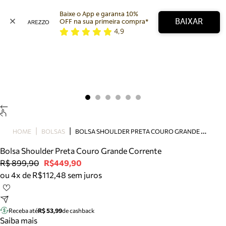
Baixe o App e garanta 10% 
BAIXAR
OFF na sua primeira compra* 
4,9
Arezzo
Favoritos
categorias sugeridas
Buscar produtos
Bota
Papete
Scarpin
Mocassim
Bolsa
B
OLSA SHOULDER PRETA COURO GRANDE CORRENTE
HOME
BOLSAS
Sapatilha
Bolsa Shoulder Preta Couro Grande Corrente
Tamanco
R$ 899,90
R$449,90
Tênis
ou 4x de R$112,48 sem juros
Mule
Rasteira
Precisa de ajuda?
Tire dúvidas sobre pedidos, devoluções e mais.
Receba até
R$ 53,99
de cashback
Saiba mais