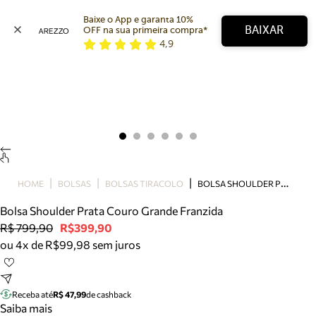
Baixe o App e garanta 10% 
BAIXAR
OFF na sua primeira compra* 
4,9
Arezzo
Favoritos
categorias sugeridas
Buscar produtos
Bota
Papete
Scarpin
Mocassim
Bolsa
B
OLSA SHOULDER PRATA COURO GRANDE FRANZIDA
HOME
BOLSAS
BOLSAS TIRACOLO
Sapatilha
Bolsa Shoulder Prata Couro Grande Franzida
Tamanco
R$ 799,90
R$399,90
Tênis
ou 4x de R$99,98 sem juros
Mule
Rasteira
Precisa de ajuda?
Tire dúvidas sobre pedidos, devoluções e mais.
Receba até
R$ 47,99
de cashback
Saiba mais