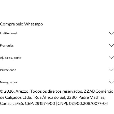
Compre pelo Whatsapp
Institucional
Sobre A Marca
Franquias
Cashback
Trabalhe Conosco
Multimarcas
Ajuda e suporte
Venda Corporativa
Plano de Negócio
Sustentabilidade
Seja Franqueado
Central de Atendimento
Privacidade
Mapa do Site
Cadastro
Benefícios
Entrega
Termos de Uso
Navegue por
Inverno
Meus Pedidos
Politica e Privacidade
Mundo Arezzo
Trocas e Devoluções
Sapatos
©
2026
, Arezzo. Todos os direitos reservados.
ZZAB Comércio
Cartão Presente
Bolsas
de Calçados Ltda. | Rua África do Sul, 2280. Padre Mathias,
Localizador de lojas
Scarpins
Cariacica/ES. CEP: 29157-900 | CNPJ: 07.900.208/0077-04
Sapatilhas