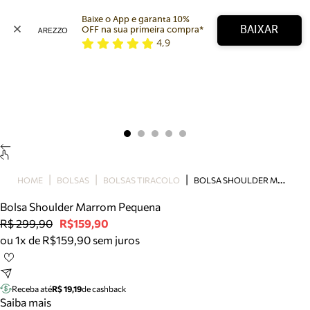
Baixe o App e garanta 10% 
BAIXAR
OFF na sua primeira compra* 
4,9
Arezzo
Favoritos
categorias sugeridas
Buscar produtos
Bota
Papete
Scarpin
Mocassim
Bolsa
B
OLSA SHOULDER MARROM PEQUENA
HOME
BOLSAS
BOLSAS TIRACOLO
Sapatilha
Bolsa Shoulder Marrom Pequena
Tamanco
R$ 299,90
R$159,90
Tênis
ou 1x de R$159,90 sem juros
Mule
Rasteira
Precisa de ajuda?
Tire dúvidas sobre pedidos, devoluções e mais.
Receba até
R$ 19,19
de cashback
Saiba mais