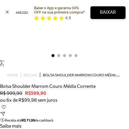
Baixe o App e garanta 10% 
BAIXAR
OFF na sua primeira compra* 
4,9
Arezzo
Favoritos
categorias sugeridas
Buscar produtos
Bota
Papete
Scarpin
Mocassim
Bolsa
B
OLSA SHOULDER MARROM COURO MÉDIA CORRENTE
HOME
BOLSAS
Sapatilha
Bolsa Shoulder Marrom Couro Média Corrente
Tamanco
R$ 999,90
R$599,90
Tênis
ou 6x de R$99,98 sem juros
Mule
Rasteira
Precisa de ajuda?
Tire dúvidas sobre pedidos, devoluções e mais.
Receba até
R$ 71,99
de cashback
Saiba mais