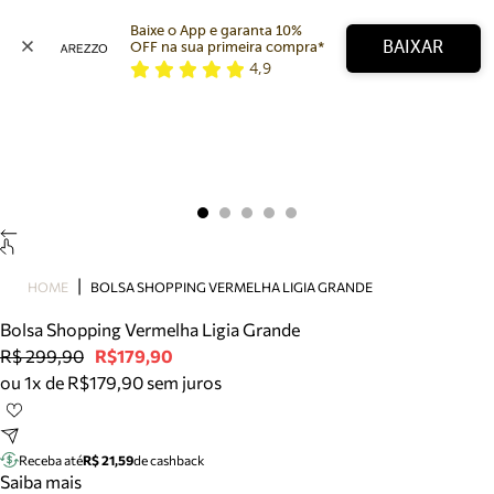
Baixe o App e garanta 10% 
BAIXAR
OFF na sua primeira compra* 
4,9
Arezzo
Favoritos
categorias sugeridas
Buscar produtos
Bota
Papete
Scarpin
Mocassim
Bolsa
HOME
BOLSA SHOPPING VERMELHA LIGIA GRANDE
Sapatilha
Bolsa Shopping Vermelha Ligia Grande
Tamanco
R$ 299,90
R$179,90
Tênis
ou 1x de R$179,90 sem juros
Mule
Rasteira
Precisa de ajuda?
Tire dúvidas sobre pedidos, devoluções e mais.
Receba até
R$ 21,59
de cashback
Saiba mais