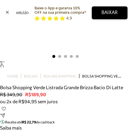
Baixe o App e garanta 10% 
BAIXAR
OFF na sua primeira compra* 
4,9
Arezzo
Favoritos
categorias sugeridas
Buscar produtos
Bota
Papete
Scarpin
Mocassim
Bolsa
B
OLSA SHOPPING VERDE LISTRADA GRANDE BRIZZA BACIO DI LATTE
HOME
BOLSAS
BOLSAS SHOPPING
Sapatilha
Bolsa Shopping Verde Listrada Grande Brizza Bacio Di Latte
Tamanco
R$ 349,90
R$189,90
Tênis
ou 2x de R$94,95 sem juros
Mule
Rasteira
Precisa de ajuda?
Tire dúvidas sobre pedidos, devoluções e mais.
Receba até
R$ 22,79
de cashback
Saiba mais