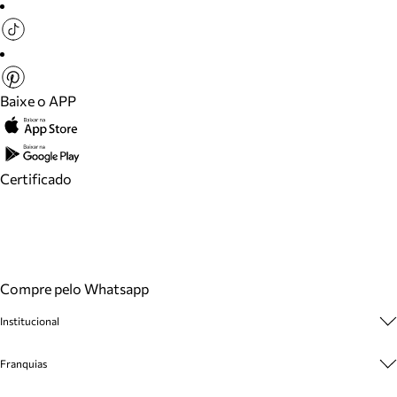
Baixe o APP
Certificado
Compre pelo Whatsapp
Institucional
Sobre A Marca
Franquias
Cashback
Trabalhe Conosco
Multimarcas