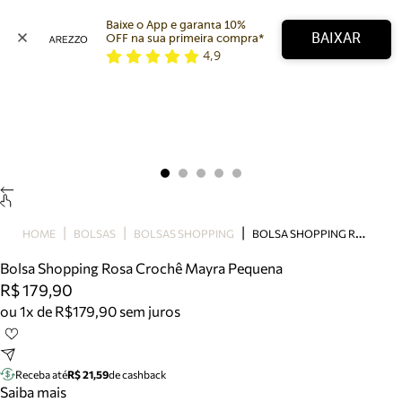
Baixe o App e garanta 10% 
BAIXAR
OFF na sua primeira compra* 
4,9
Arezzo
Favoritos
categorias sugeridas
Buscar produtos
Bota
Papete
Scarpin
Mocassim
Bolsa
B
OLSA SHOPPING ROSA CROCHÊ MAYRA PEQUENA
HOME
BOLSAS
BOLSAS SHOPPING
Sapatilha
Bolsa Shopping Rosa Crochê Mayra Pequena
Tamanco
R$ 179,90
Tênis
ou 1x de R$179,90 sem juros
Mule
Rasteira
Precisa de ajuda?
Tire dúvidas sobre pedidos, devoluções e mais.
Receba até
R$ 21,59
de cashback
Saiba mais