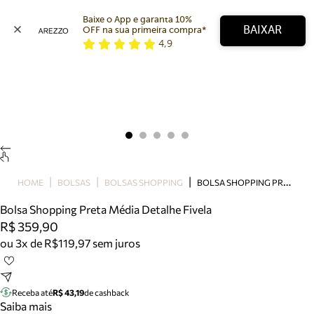
Baixe o App e garanta 10% 
BAIXAR
OFF na sua primeira compra* 
4,9
Arezzo
Favoritos
categorias sugeridas
Buscar produtos
Bota
Papete
Scarpin
Mocassim
Bolsa
B
OLSA SHOPPING PRETA MÉDIA DETALHE FIVELA
HOME
BOLSAS
BOLSAS SHOPPING
Sapatilha
Bolsa Shopping Preta Média Detalhe Fivela
Tamanco
R$ 359,90
Tênis
ou 3x de R$119,97 sem juros
Mule
Rasteira
Precisa de ajuda?
Tire dúvidas sobre pedidos, devoluções e mais.
Receba até
R$ 43,19
de cashback
Saiba mais