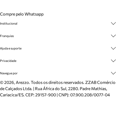
Compre pelo Whatsapp
Institucional
Sobre A Marca
Franquias
Cashback
Trabalhe Conosco
Multimarcas
Ajuda e suporte
Venda Corporativa
Plano de Negócio
Sustentabilidade
Seja Franqueado
Central de Atendimento
Privacidade
Mapa do Site
Cadastro
Benefícios
Entrega
Termos de Uso
Navegue por
Inverno
Meus Pedidos
Politica e Privacidade
Mundo Arezzo
Trocas e Devoluções
Sapatos
©
2026
, Arezzo. Todos os direitos reservados.
ZZAB Comércio
Cartão Presente
Bolsas
de Calçados Ltda. | Rua África do Sul, 2280. Padre Mathias,
Localizador de lojas
Scarpins
Cariacica/ES. CEP: 29157-900 | CNPJ: 07.900.208/0077-04
Sapatilhas
Mocassins
Tênis