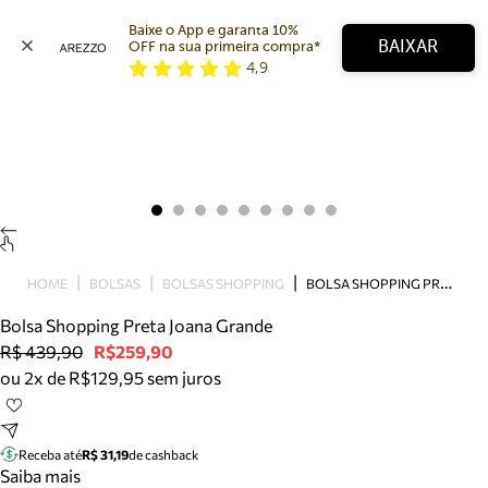
Baixe o App e garanta 10% 
BAIXAR
OFF na sua primeira compra* 
4,9
Arezzo
Favoritos
categorias sugeridas
Buscar produtos
Bota
Papete
Scarpin
Mocassim
Bolsa
B
OLSA SHOPPING PRETA JOANA GRANDE
HOME
BOLSAS
BOLSAS SHOPPING
Sapatilha
Bolsa Shopping Preta Joana Grande
Tamanco
R$ 439,90
R$259,90
Tênis
ou 2x de R$129,95 sem juros
Mule
Rasteira
Precisa de ajuda?
Tire dúvidas sobre pedidos, devoluções e mais.
Receba até
R$ 31,19
de cashback
Saiba mais