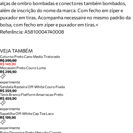
alças de ombro bombadas e conectores também bombados,
além de inscrição do nome da marca. Com fecho em zíper e
puxador em tiras. Acompanha necessaire no mesmo padrão da
bolsa, com fecho em zíper e puxador em tiras.<
Referência:
A5810004740008
VEJA TAMBÉM
Coturno Preto Cano Medio Tratorado
R$ 299,90
R$ 149,90
Mocassim Preto Couro Luma
R$ 299,90
experimente
Sandalia Rasteira Off-White Couro Fivela
R$ 359,90
Tenis Branco Flatform Amarracao Preto
R$ 459,90
experimente
Sapatilha Off-White Cap Toe Laco
R$ 199,90
experimente
Bolsa Shopping Preto Mercato Grande