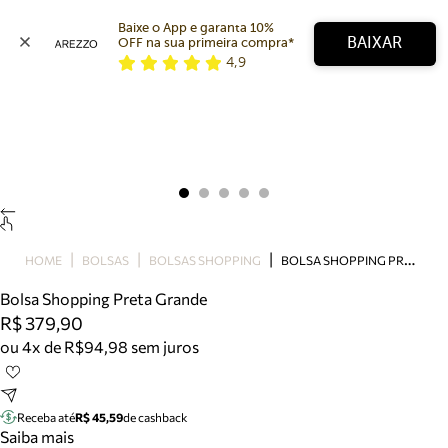
Baixe o App e garanta 10% 
BAIXAR
OFF na sua primeira compra* 
4,9
Arezzo
Favoritos
categorias sugeridas
Buscar produtos
Bota
Papete
Scarpin
Mocassim
Bolsa
B
OLSA SHOPPING PRETA GRANDE
HOME
BOLSAS
BOLSAS SHOPPING
Sapatilha
Bolsa Shopping Preta Grande
Tamanco
R$ 379,90
Tênis
ou 4x de R$94,98 sem juros
Mule
Rasteira
Precisa de ajuda?
Tire dúvidas sobre pedidos, devoluções e mais.
Receba até
R$ 45,59
de cashback
Saiba mais