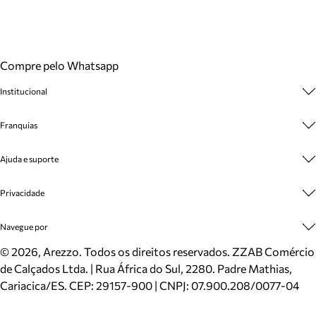
Compre pelo Whatsapp
Institucional
Sobre A Marca
Franquias
Cashback
Trabalhe Conosco
Multimarcas
Ajuda e suporte
Venda Corporativa
Plano de Negócio
Sustentabilidade
Seja Franqueado
Central de Atendimento
Privacidade
Mapa do Site
Cadastro
Benefícios
Entrega
Termos de Uso
Navegue por
Inverno
Meus Pedidos
Politica e Privacidade
Mundo Arezzo
Trocas e Devoluções
Sapatos
©
2026
, Arezzo. Todos os direitos reservados.
ZZAB Comércio
Cartão Presente
Bolsas
de Calçados Ltda. | Rua África do Sul, 2280. Padre Mathias,
Localizador de lojas
Scarpins
Cariacica/ES. CEP: 29157-900 | CNPJ: 07.900.208/0077-04
Sapatilhas