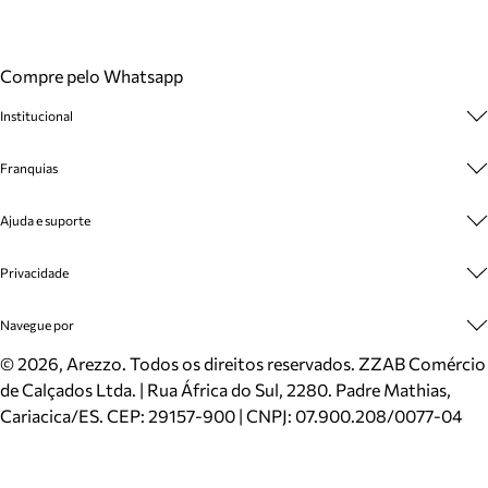
Compre pelo Whatsapp
Institucional
Sobre A Marca
Franquias
Cashback
Trabalhe Conosco
Multimarcas
Ajuda e suporte
Venda Corporativa
Plano de Negócio
Sustentabilidade
Seja Franqueado
Central de Atendimento
Privacidade
Mapa do Site
Cadastro
Benefícios
Entrega
Termos de Uso
Navegue por
Inverno
Meus Pedidos
Politica e Privacidade
Mundo Arezzo
Trocas e Devoluções
Sapatos
©
2026
, Arezzo. Todos os direitos reservados.
ZZAB Comércio
Cartão Presente
Bolsas
de Calçados Ltda. | Rua África do Sul, 2280. Padre Mathias,
Localizador de lojas
Scarpins
Cariacica/ES. CEP: 29157-900 | CNPJ: 07.900.208/0077-04
Sapatilhas
Mocassins