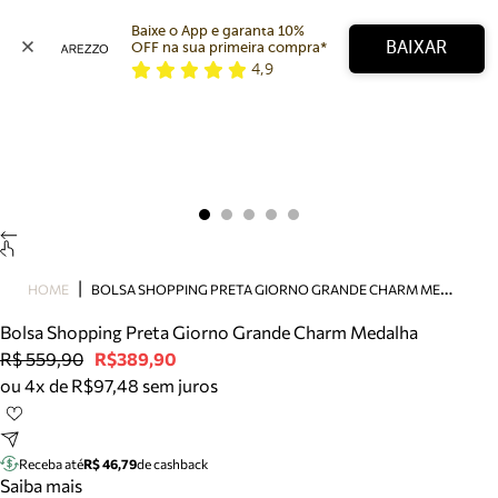
Baixe o App e garanta 10% 
BAIXAR
OFF na sua primeira compra* 
4,9
Arezzo
Favoritos
categorias sugeridas
Buscar produtos
Bota
Papete
Scarpin
Mocassim
Bolsa
B
OLSA SHOPPING PRETA GIORNO GRANDE CHARM MEDALHA
HOME
Sapatilha
Bolsa Shopping Preta Giorno Grande Charm Medalha
Tamanco
R$ 559,90
R$389,90
Tênis
ou 4x de R$97,48 sem juros
Mule
Rasteira
Precisa de ajuda?
Tire dúvidas sobre pedidos, devoluções e mais.
Receba até
R$ 46,79
de cashback
Saiba mais