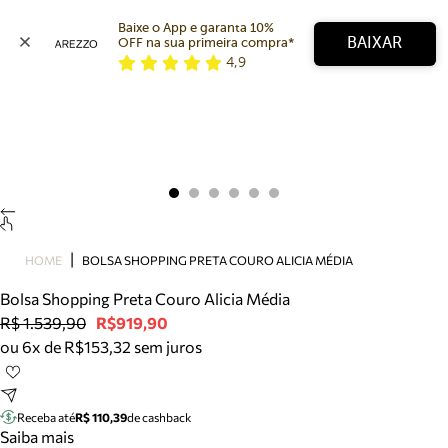
Baixe o App e garanta 10% 
BAIXAR
OFF na sua primeira compra* 
4,9
Arezzo
Favoritos
categorias sugeridas
Buscar produtos
Bota
Papete
Scarpin
Mocassim
Bolsa
HOME
BOLSA SHOPPING PRETA COURO ALICIA MÉDIA
Sapatilha
Bolsa Shopping Preta Couro Alicia Média
Tamanco
R$ 1.539,90
R$919,90
Tênis
ou 6x de R$153,32 sem juros
Mule
Rasteira
Precisa de ajuda?
Tire dúvidas sobre pedidos, devoluções e mais.
Receba até
R$ 110,39
de cashback
Saiba mais