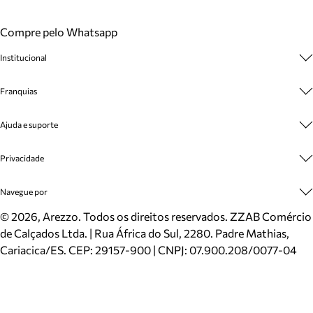
Compre pelo Whatsapp
Institucional
Sobre A Marca
Franquias
Cashback
Trabalhe Conosco
Multimarcas
Ajuda e suporte
Venda Corporativa
Plano de Negócio
Sustentabilidade
Seja Franqueado
Central de Atendimento
Privacidade
Mapa do Site
Cadastro
Benefícios
Entrega
Termos de Uso
Navegue por
Inverno
Meus Pedidos
Politica e Privacidade
Mundo Arezzo
Trocas e Devoluções
Sapatos
©
2026
, Arezzo. Todos os direitos reservados.
ZZAB Comércio
Cartão Presente
Bolsas
de Calçados Ltda. | Rua África do Sul, 2280. Padre Mathias,
Localizador de lojas
Scarpins
Cariacica/ES. CEP: 29157-900 | CNPJ: 07.900.208/0077-04
Sapatilhas
Mocassins
Tênis