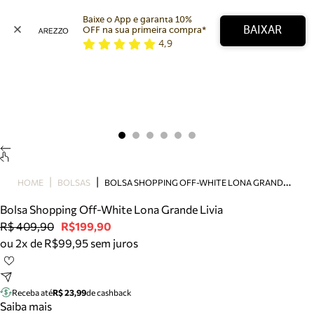
Baixe o App e garanta 10% 
BAIXAR
OFF na sua primeira compra* 
4,9
Arezzo
Favoritos
categorias sugeridas
Buscar produtos
Bota
Papete
Scarpin
Mocassim
Bolsa
B
OLSA SHOPPING OFF-WHITE LONA GRANDE LIVIA
HOME
BOLSAS
Sapatilha
Bolsa Shopping Off-White Lona Grande Livia
Tamanco
R$ 409,90
R$199,90
Tênis
ou 2x de R$99,95 sem juros
Mule
Rasteira
Precisa de ajuda?
Tire dúvidas sobre pedidos, devoluções e mais.
Receba até
R$ 23,99
de cashback
Saiba mais