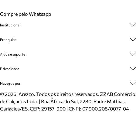
Compre pelo Whatsapp
Institucional
Sobre A Marca
Franquias
Cashback
Trabalhe Conosco
Multimarcas
Ajuda e suporte
Venda Corporativa
Plano de Negócio
Sustentabilidade
Seja Franqueado
Central de Atendimento
Privacidade
Mapa do Site
Cadastro
Benefícios
Entrega
Termos de Uso
Navegue por
Inverno
Meus Pedidos
Politica e Privacidade
Mundo Arezzo
Trocas e Devoluções
Sapatos
©
2026
, Arezzo. Todos os direitos reservados.
ZZAB Comércio
Cartão Presente
Bolsas
de Calçados Ltda. | Rua África do Sul, 2280. Padre Mathias,
Localizador de lojas
Scarpins
Cariacica/ES. CEP: 29157-900 | CNPJ: 07.900.208/0077-04
Sapatilhas
Mocassins
Tênis