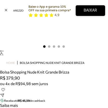
Baixe o App e garanta 10% 
BAIXAR
OFF na sua primeira compra* 
4,9
Arezzo
Favoritos
categorias sugeridas
Buscar produtos
Bota
Papete
Scarpin
Mocassim
Bolsa
HOME
BOLSA SHOPPING NUDE KNIT GRANDE BRIZZA
Sapatilha
Bolsa Shopping Nude Knit Grande Brizza
Tamanco
R$ 379,90
Tênis
ou 4x de R$94,98 sem juros
Mule
Rasteira
Precisa de ajuda?
Tire dúvidas sobre pedidos, devoluções e mais.
Receba até
R$ 45,59
de cashback
Saiba mais