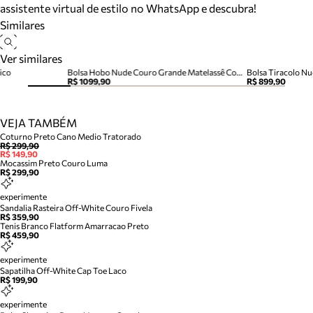
assistente virtual de estilo no WhatsApp e descubra!
Similares
Ver similares
ico
Bolsa Hobo Nude Couro Grande Matelassê Corrente
Bolsa Tiracolo N
R$ 1099,90
R$ 899,90
VEJA TAMBÉM
Coturno Preto Cano Medio Tratorado
R$ 299,90
R$ 149,90
Mocassim Preto Couro Luma
R$ 299,90
experimente
Sandalia Rasteira Off-White Couro Fivela
R$ 359,90
Tenis Branco Flatform Amarracao Preto
R$ 459,90
experimente
Sapatilha Off-White Cap Toe Laco
R$ 199,90
experimente