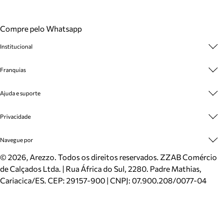
Compre pelo Whatsapp
Institucional
Sobre A Marca
Franquias
Cashback
Trabalhe Conosco
Multimarcas
Ajuda e suporte
Venda Corporativa
Plano de Negócio
Sustentabilidade
Seja Franqueado
Central de Atendimento
Privacidade
Mapa do Site
Cadastro
Benefícios
Entrega
Termos de Uso
Navegue por
Inverno
Meus Pedidos
Politica e Privacidade
Mundo Arezzo
Trocas e Devoluções
Sapatos
©
2026
, Arezzo. Todos os direitos reservados.
ZZAB Comércio
Cartão Presente
Bolsas
de Calçados Ltda. | Rua África do Sul, 2280. Padre Mathias,
Localizador de lojas
Scarpins
Cariacica/ES. CEP: 29157-900 | CNPJ: 07.900.208/0077-04
Sapatilhas
Mocassins
Tênis