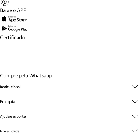
Baixe o APP
Certificado
Compre pelo Whatsapp
Institucional
Sobre A Marca
Franquias
Cashback
Trabalhe Conosco
Multimarcas
Ajuda e suporte
Venda Corporativa
Plano de Negócio
Sustentabilidade
Seja Franqueado
Central de Atendimento
Privacidade
Mapa do Site
Cadastro