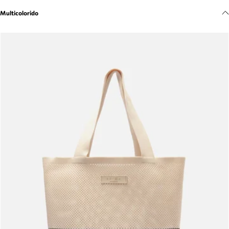
Meus pedidos
Multicolorido
Acompanhe seus pedidos e solicite devoluções.