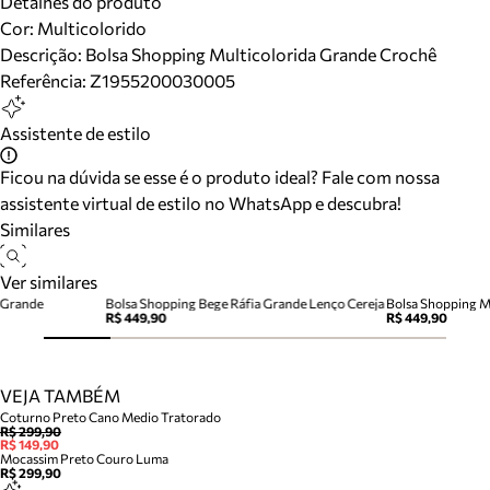
Detalhes do produto
Cor
:
Multicolorido
Descrição:
Bolsa Shopping Multicolorida Grande Crochê
Referência:
Z1955200030005
Assistente de estilo
Ficou na dúvida se esse é o produto ideal? Fale com nossa
assistente virtual de estilo no WhatsApp e descubra!
Similares
Ver similares
 Grande
Bolsa Shopping Bege Ráfia Grande Lenço Cereja
Bolsa Shopping 
R$ 449,90
R$ 449,90
VEJA TAMBÉM
Coturno Preto Cano Medio Tratorado
R$ 299,90
R$ 149,90
Mocassim Preto Couro Luma
R$ 299,90