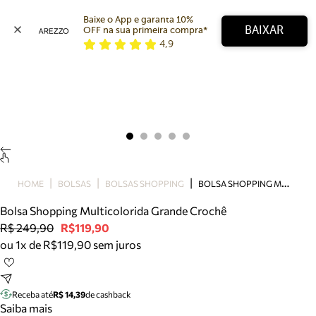
Baixe o App e garanta 10% 
BAIXAR
OFF na sua primeira compra* 
4,9
Arezzo
Favoritos
categorias sugeridas
Buscar produtos
Bota
Papete
Scarpin
Mocassim
Bolsa
B
OLSA SHOPPING MULTICOLORIDA GRANDE CROCHÊ
HOME
BOLSAS
BOLSAS SHOPPING
Sapatilha
Bolsa Shopping Multicolorida Grande Crochê
Tamanco
R$ 249,90
R$119,90
Tênis
ou 1x de R$119,90 sem juros
Mule
Rasteira
Precisa de ajuda?
Tire dúvidas sobre pedidos, devoluções e mais.
Receba até
R$ 14,39
de cashback
Saiba mais