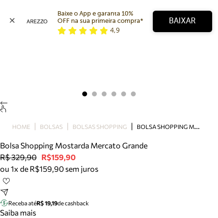
Baixe o App e garanta 10% 
BAIXAR
OFF na sua primeira compra* 
4,9
Arezzo
Favoritos
categorias sugeridas
Buscar produtos
Bota
Papete
Scarpin
Mocassim
Bolsa
B
OLSA SHOPPING MOSTARDA MERCATO GRANDE
HOME
BOLSAS
BOLSAS SHOPPING
Sapatilha
Bolsa Shopping Mostarda Mercato Grande
Tamanco
R$ 329,90
R$159,90
Tênis
ou 1x de R$159,90 sem juros
Mule
Rasteira
Precisa de ajuda?
Tire dúvidas sobre pedidos, devoluções e mais.
Receba até
R$ 19,19
de cashback
Saiba mais