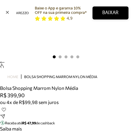
Baixe o App e garanta 10% 
BAIXAR
OFF na sua primeira compra* 
4,9
Arezzo
Favoritos
categorias sugeridas
Buscar produtos
Bota
Papete
Scarpin
Mocassim
Bolsa
HOME
BOLSA SHOPPING MARROM NYLON MÉDIA
Sapatilha
Bolsa Shopping Marrom Nylon Média
Tamanco
R$ 399,90
Tênis
ou 4x de R$99,98 sem juros
Mule
Rasteira
Precisa de ajuda?
Tire dúvidas sobre pedidos, devoluções e mais.
Receba até
R$ 47,99
de cashback
Saiba mais