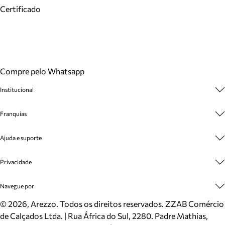
Certificado
Compre pelo Whatsapp
Institucional
Sobre A Marca
Franquias
Cashback
Trabalhe Conosco
Multimarcas
Ajuda e suporte
Venda Corporativa
Plano de Negócio
Sustentabilidade
Seja Franqueado
Central de Atendimento
Privacidade
Mapa do Site
Cadastro
Benefícios
Entrega
Termos de Uso
Navegue por
Inverno
Meus Pedidos
Politica e Privacidade
Mundo Arezzo
Trocas e Devoluções
Sapatos
©
2026
, Arezzo. Todos os direitos reservados.
ZZAB Comércio
Cartão Presente
Bolsas
de Calçados Ltda. | Rua África do Sul, 2280. Padre Mathias,