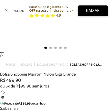
Baixe o App e garanta 10% 
BAIXAR
OFF na sua primeira compra* 
4,9
Arezzo
Favoritos
categorias sugeridas
Buscar produtos
Bota
Papete
Scarpin
Mocassim
Bolsa
B
OLSA SHOPPING MARROM NYLON GIGI GRANDE
HOME
BOLSAS
BOLSAS SHOPPING
Sapatilha
Bolsa Shopping Marrom Nylon Gigi Grande
Tamanco
R$ 499,90
Tênis
ou 5x de R$99,98 sem juros
Mule
Rasteira
Precisa de ajuda?
Tire dúvidas sobre pedidos, devoluções e mais.
Receba até
R$ 59,99
de cashback
Saiba mais