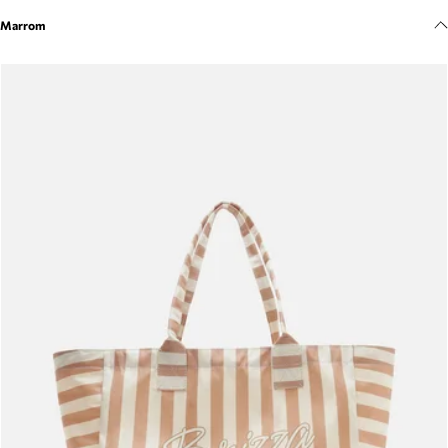
Meus pedidos
Marrom
Acompanhe seus pedidos e solicite devoluções.