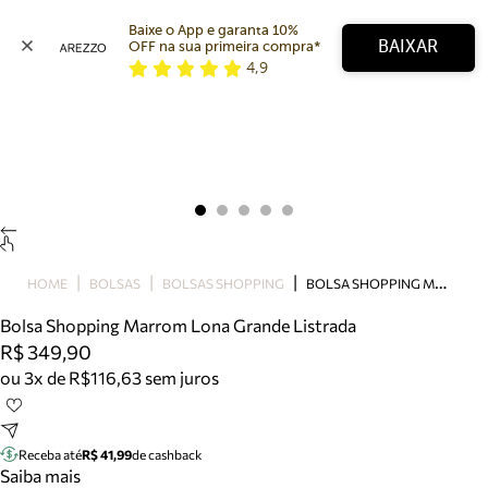
Baixe o App e garanta 10% 
BAIXAR
OFF na sua primeira compra* 
4,9
Arezzo
Favoritos
categorias sugeridas
Buscar produtos
Bota
Papete
Scarpin
Mocassim
Bolsa
B
OLSA SHOPPING MARROM LONA GRANDE LISTRADA
HOME
BOLSAS
BOLSAS SHOPPING
Sapatilha
Bolsa Shopping Marrom Lona Grande Listrada
Tamanco
R$ 349,90
Tênis
ou 3x de R$116,63 sem juros
Mule
Rasteira
Precisa de ajuda?
Tire dúvidas sobre pedidos, devoluções e mais.
Receba até
R$ 41,99
de cashback
Saiba mais