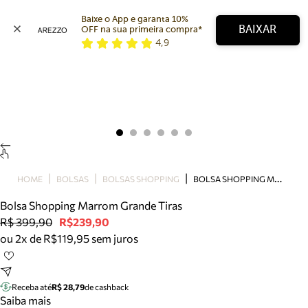
Baixe o App e garanta 10% 
BAIXAR
OFF na sua primeira compra* 
4,9
Arezzo
Favoritos
categorias sugeridas
Buscar produtos
Bota
Papete
Scarpin
Mocassim
Bolsa
B
OLSA SHOPPING MARROM GRANDE TIRAS
HOME
BOLSAS
BOLSAS SHOPPING
Sapatilha
Bolsa Shopping Marrom Grande Tiras
Tamanco
R$ 399,90
R$239,90
Tênis
ou 2x de R$119,95 sem juros
Mule
Rasteira
Precisa de ajuda?
Tire dúvidas sobre pedidos, devoluções e mais.
Receba até
R$ 28,79
de cashback
Saiba mais