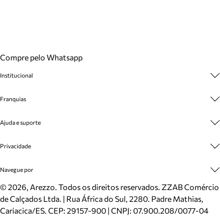
Compre pelo Whatsapp
Institucional
Sobre A Marca
Franquias
Cashback
Trabalhe Conosco
Multimarcas
Ajuda e suporte
Venda Corporativa
Plano de Negócio
Sustentabilidade
Seja Franqueado
Central de Atendimento
Privacidade
Mapa do Site
Cadastro
Benefícios
Entrega
Termos de Uso
Navegue por
Inverno
Meus Pedidos
Politica e Privacidade
Mundo Arezzo
Trocas e Devoluções
Sapatos
©
2026
, Arezzo. Todos os direitos reservados.
ZZAB Comércio
Cartão Presente
Bolsas
de Calçados Ltda. | Rua África do Sul, 2280. Padre Mathias,
Localizador de lojas
Scarpins
Cariacica/ES. CEP: 29157-900 | CNPJ: 07.900.208/0077-04