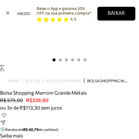
Baixe o App e garanta 10% 
BAIXAR
OFF na sua primeira compra* 
4,9
Arezzo
Favoritos
categorias sugeridas
Buscar produtos
Bota
Papete
Scarpin
Mocassim
Bolsa
B
OLSA SHOPPING MARROM GRANDE METAIS
HOME
BOLSAS
BOLSAS SHOPPING
Sapatilha
Bolsa Shopping Marrom Grande Metais
Tamanco
R$ 579,90
R$339,90
Tênis
ou 3x de R$113,30 sem juros
Mule
Rasteira
Precisa de ajuda?
Tire dúvidas sobre pedidos, devoluções e mais.
Receba até
R$ 40,79
de cashback
Saiba mais