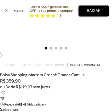
Baixe o App e garanta 10% 
BAIXAR
OFF na sua primeira compra* 
4,9
Arezzo
Favoritos
categorias sugeridas
Buscar produtos
Bota
Papete
Scarpin
Mocassim
Bolsa
B
OLSA SHOPPING MARROM CROCHÊ GRANDE CAMILLE
HOME
BOLSAS
BOLSAS SHOPPING
Sapatilha
Bolsa Shopping Marrom Crochê Grande Camille
Tamanco
R$ 359,90
Tênis
ou 3x de R$119,97 sem juros
Mule
Rasteira
Precisa de ajuda?
Tire dúvidas sobre pedidos, devoluções e mais.
Receba até
R$ 43,19
de cashback
Saiba mais