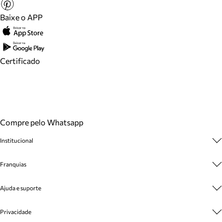
Baixe o APP
Certificado
Compre pelo Whatsapp
Institucional
Sobre A Marca
Franquias
Cashback
Trabalhe Conosco
Multimarcas
Ajuda e suporte
Venda Corporativa
Plano de Negócio
Sustentabilidade
Seja Franqueado
Central de Atendimento
Privacidade
Mapa do Site
Cadastro