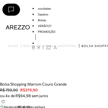
novidades
Sapatos
Bolsas
VERÃO'27
PROMOÇÃO
Arezzo
HOME
BOLSAS
BOLSAS SHOPPING
Bolsa Shopping Marrom Couro Grande
R$ 759,90
R$379,90
ou 4x de R$94,98 sem juros
Receba até
R$ 45,59
de cashback