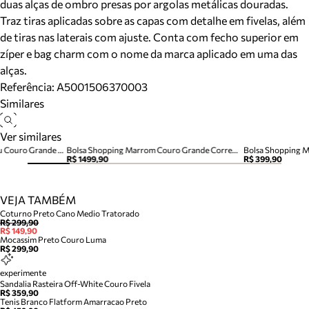
duas alças de ombro presas por argolas metálicas douradas.
Traz tiras aplicadas sobre as capas com detalhe em fivelas, além
de tiras nas laterais com ajuste. Conta com fecho superior em
zíper e bag charm com o nome da marca aplicado em uma das
alças.
Referência:
A5001506370003
Similares
Ver similares
Bolsa Shopping Marrom Cacau Couro Grande Alça Corrente
Bolsa Shopping Marrom Couro Grande Corrente
Bolsa Shopping 
R$ 1499,90
R$ 399,90
VEJA TAMBÉM
Coturno Preto Cano Medio Tratorado
R$ 299,90
R$ 149,90
Mocassim Preto Couro Luma
R$ 299,90
experimente
Sandalia Rasteira Off-White Couro Fivela
R$ 359,90
Tenis Branco Flatform Amarracao Preto