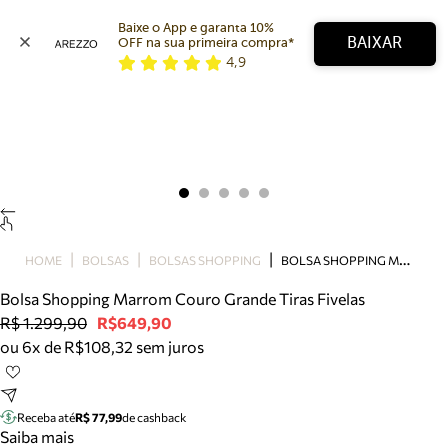
Baixe o App e garanta 10% 
BAIXAR
OFF na sua primeira compra* 
4,9
Arezzo
Favoritos
Precisa de ajuda?
Buscar produtos
Tire dúvidas sobre pedidos, devoluções e mais.
Meus pedidos
Acompanhe seus pedidos e solicite devoluções.
B
OLSA SHOPPING MARROM COURO GRANDE TIRAS FIVELAS
HOME
BOLSAS
BOLSAS SHOPPING
Bolsa Shopping Marrom Couro Grande Tiras Fivelas
R$ 1.299,90
R$649,90
ou 6x de R$108,32 sem juros
Receba até
R$ 77,99
de cashback
Saiba mais