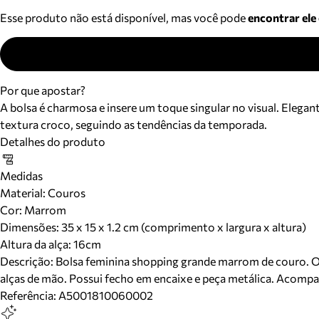
Esse produto não está disponível, mas você pode
encontrar ele
Por que apostar?
A bolsa é charmosa e insere um toque singular no visual. Elega
textura croco, seguindo as tendências da temporada.
Detalhes do produto
Medidas
Material
:
Couros
Cor
:
Marrom
Dimensões:
35 x 15 x 1.2 cm (comprimento x largura x altura)
Altura da alça:
16
cm
Descrição:
Bolsa feminina shopping grande marrom de couro. O a
alças de mão. Possui fecho em encaixe e peça metálica. Acompa
Referência:
A5001810060002