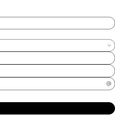
ajuda?
Tire dúvidas
sobre
pedidos,
devoluções e
mais.
Meus pedidos
Acompanhe
seus pedidos e
solicite
devoluções.