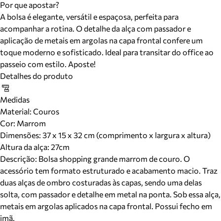
Por que apostar?
A bolsa é elegante, versátil e espaçosa, perfeita para
acompanhar a rotina. O detalhe da alça com passador e
aplicação de metais em argolas na capa frontal confere um
toque moderno e sofisticado. Ideal para transitar do office ao
passeio com estilo. Aposte!
Detalhes do produto
Medidas
Material
:
Couros
Cor
:
Marrom
Dimensões:
37 x 15 x 32 cm (comprimento x largura x altura)
Altura da alça:
27
cm
Descrição:
Bolsa shopping grande marrom de couro. O
acessório tem formato estruturado e acabamento macio. Traz
duas alças de ombro costuradas às capas, sendo uma delas
solta, com passador e detalhe em metal na ponta. Sob essa alça,
metais em argolas aplicados na capa frontal. Possui fecho em
imã.