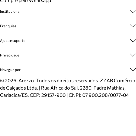
Compre pelo Whatsapp
Institucional
Sobre A Marca
Franquias
Cashback
Trabalhe Conosco
Multimarcas
Ajuda e suporte
Venda Corporativa
Plano de Negócio
Sustentabilidade
Seja Franqueado
Central de Atendimento
Privacidade
Mapa do Site
Cadastro
Benefícios
Entrega
Termos de Uso
Navegue por
Inverno
Meus Pedidos
Politica e Privacidade
Mundo Arezzo
Trocas e Devoluções
Sapatos
©
2026
, Arezzo. Todos os direitos reservados.
ZZAB Comércio
Cartão Presente
Bolsas
de Calçados Ltda. | Rua África do Sul, 2280. Padre Mathias,
Localizador de lojas
Scarpins
Cariacica/ES. CEP: 29157-900 | CNPJ: 07.900.208/0077-04
Sapatilhas
Mocassins
Tênis
Sandálias
Mules