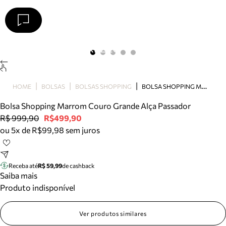
Arezzo
Favoritos
categorias sugeridas
Buscar produtos
Bota
B
OLSA SHOPPING MARROM COURO GRANDE ALÇA PASSADOR
HOME
BOLSAS
BOLSAS SHOPPING
Papete
Scarpin
Bolsa Shopping Marrom Couro Grande Alça Passador
Mocassim
R$ 999,90
R$499,90
Bolsa
ou 5x de R$99,98 sem juros
Sapatilha
Tamanco
Tênis
Receba até
R$ 59,99
de cashback
Mule
Saiba mais
Rasteira
Produto indisponível
Precisa de ajuda?
Tire dúvidas sobre pedidos, devoluções e mais.
Ver produtos similares