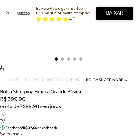
Baixe o App e garanta 10% 
BAIXAR
OFF na sua primeira compra* 
4,9
Arezzo
Favoritos
categorias sugeridas
Buscar produtos
Bota
Papete
Scarpin
Mocassim
Bolsa
B
OLSA SHOPPING BRANCA GRANDE BÁSICA
HOME
BOLSAS
BOLSAS SHOPPING
Sapatilha
Bolsa Shopping Branca Grande Básica
Tamanco
R$ 399,90
Tênis
ou 4x de R$99,98 sem juros
Mule
Rasteira
Precisa de ajuda?
Tire dúvidas sobre pedidos, devoluções e mais.
Receba até
R$ 47,99
de cashback
Saiba mais