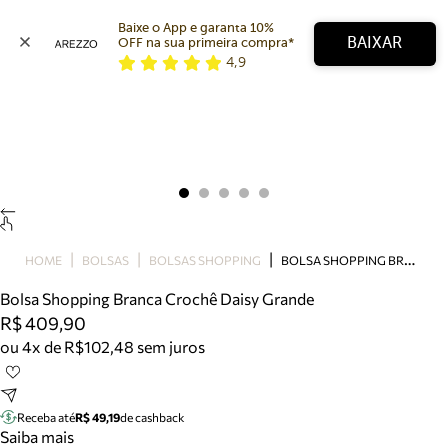
Baixe o App e garanta 10% 
BAIXAR
OFF na sua primeira compra* 
4,9
Arezzo
Favoritos
categorias sugeridas
Buscar produtos
Bota
Papete
Scarpin
Mocassim
Bolsa
B
OLSA SHOPPING BRANCA CROCHÊ DAISY GRANDE
HOME
BOLSAS
BOLSAS SHOPPING
Sapatilha
Bolsa Shopping Branca Crochê Daisy Grande
Tamanco
R$ 409,90
Tênis
ou 4x de R$102,48 sem juros
Mule
Rasteira
Precisa de ajuda?
Tire dúvidas sobre pedidos, devoluções e mais.
Receba até
R$ 49,19
de cashback
Saiba mais