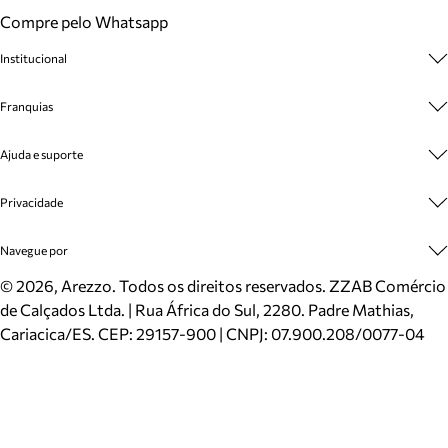
Compre pelo Whatsapp
Institucional
Sobre A Marca
Franquias
Cashback
Trabalhe Conosco
Multimarcas
Ajuda e suporte
Venda Corporativa
Plano de Negócio
Sustentabilidade
Seja Franqueado
Central de Atendimento
Privacidade
Mapa do Site
Cadastro
Benefícios
Entrega
Termos de Uso
Navegue por
Inverno
Meus Pedidos
Politica e Privacidade
Mundo Arezzo
Trocas e Devoluções
Sapatos
©
2026
, Arezzo. Todos os direitos reservados.
ZZAB Comércio
Cartão Presente
Bolsas
de Calçados Ltda. | Rua África do Sul, 2280. Padre Mathias,
Localizador de lojas
Scarpins
Cariacica/ES. CEP: 29157-900 | CNPJ: 07.900.208/0077-04
Sapatilhas
Mocassins
Tênis
Sandálias