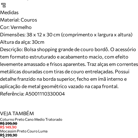
Medidas
Material
:
Couros
Cor
:
Vermelho
Dimensões:
38 x 12 x 30 cm (comprimento x largura x altura)
Altura da alça:
30
cm
Descrição:
Bolsa shopping grande de couro bordô. O acessório
tem formato estruturado e acabamento macio, com efeito
levemente amassado e frisos aparentes. Traz alças em correntes
metálicas douradas com tiras de couro entrelaçadas. Possui
detalhe franzido na borda superior, fecho em ímã interno e
aplicação de metal geométrico vazado na capa frontal.
Referência:
A5001110330004
VEJA TAMBÉM
Coturno Preto Cano Medio Tratorado
R$ 299,90
R$ 149,90
Mocassim Preto Couro Luma
R$ 299,90