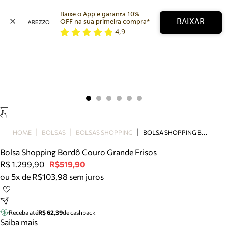
Baixe o App e garanta 10% 
BAIXAR
OFF na sua primeira compra* 
4,9
Arezzo
Favoritos
categorias sugeridas
Buscar produtos
Bota
Papete
Scarpin
Mocassim
Bolsa
B
OLSA SHOPPING BORDÔ COURO GRANDE FRISOS
HOME
BOLSAS
BOLSAS SHOPPING
Sapatilha
Bolsa Shopping Bordô Couro Grande Frisos
Tamanco
R$ 1.299,90
R$519,90
Tênis
ou 5x de R$103,98 sem juros
Mule
Rasteira
Precisa de ajuda?
Tire dúvidas sobre pedidos, devoluções e mais.
Receba até
R$ 62,39
de cashback
Saiba mais