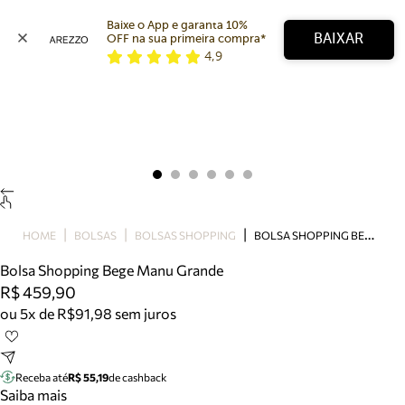
Baixe o App e garanta 10% 
BAIXAR
OFF na sua primeira compra* 
4,9
Arezzo
Favoritos
categorias sugeridas
Buscar produtos
Bota
Papete
Scarpin
Mocassim
Bolsa
B
OLSA SHOPPING BEGE MANU GRANDE
HOME
BOLSAS
BOLSAS SHOPPING
Sapatilha
Bolsa Shopping Bege Manu Grande
Tamanco
R$ 459,90
Tênis
ou 5x de R$91,98 sem juros
Mule
Rasteira
Precisa de ajuda?
Tire dúvidas sobre pedidos, devoluções e mais.
Receba até
R$ 55,19
de cashback
Saiba mais