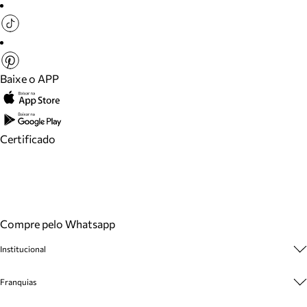
Baixe o APP
Certificado
Compre pelo Whatsapp
Institucional
Sobre A Marca
Franquias
Cashback
Trabalhe Conosco
Multimarcas