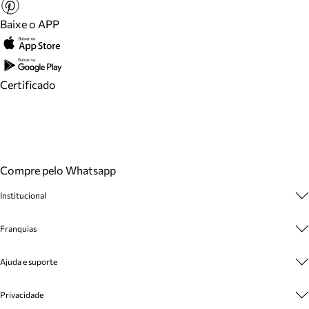
Baixe o APP
Certificado
Compre pelo Whatsapp
Institucional
Sobre A Marca
Franquias
Cashback
Trabalhe Conosco
Multimarcas
Ajuda e suporte
Venda Corporativa
Plano de Negócio
Sustentabilidade
Seja Franqueado
Central de Atendimento
Privacidade
Mapa do Site
Cadastro