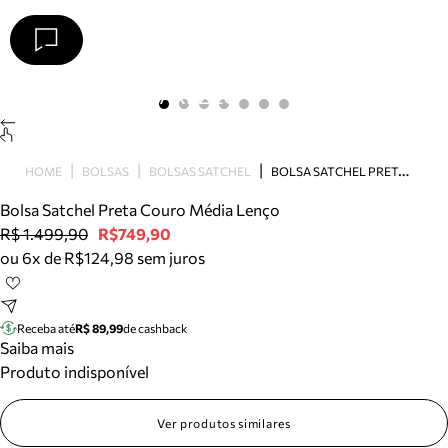
Arezzo
Favoritos
categorias sugeridas
Buscar produtos
Bota
B
OLSA SATCHEL PRETA COURO MÉDIA LENÇO
HOME
BOLSAS
BOLSAS SATCHEL
Papete
Scarpin
Bolsa Satchel Preta Couro Média Lenço
Mocassim
R$ 1.499,90
R$749,90
Bolsa
ou 6x de R$124,98 sem juros
Sapatilha
Tamanco
Tênis
Receba até
R$ 89,99
de cashback
Mule
Saiba mais
Rasteira
Produto indisponível
Precisa de ajuda?
Tire dúvidas sobre pedidos, devoluções e mais.
Ver produtos similares