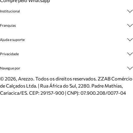
Compre pelo Whatsapp
Institucional
Sobre A Marca
Franquias
Cashback
Trabalhe Conosco
Multimarcas
Ajuda e suporte
Venda Corporativa
Plano de Negócio
Sustentabilidade
Seja Franqueado
Central de Atendimento
Privacidade
Mapa do Site
Cadastro
Benefícios
Entrega
Termos de Uso
Navegue por
Inverno
Meus Pedidos
Politica e Privacidade
Mundo Arezzo
Trocas e Devoluções
Sapatos
©
2026
, Arezzo. Todos os direitos reservados.
ZZAB Comércio
Cartão Presente
Bolsas
de Calçados Ltda. | Rua África do Sul, 2280. Padre Mathias,
Localizador de lojas
Scarpins
Cariacica/ES. CEP: 29157-900 | CNPJ: 07.900.208/0077-04
Sapatilhas
Mocassins
Tênis
Sandálias
Mules