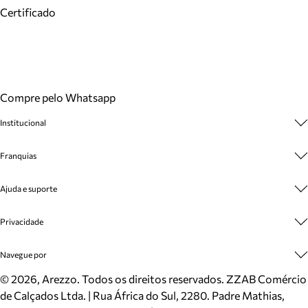
Certificado
Compre pelo Whatsapp
Institucional
Sobre A Marca
Franquias
Cashback
Trabalhe Conosco
Multimarcas
Ajuda e suporte
Venda Corporativa
Plano de Negócio
Sustentabilidade
Seja Franqueado
Central de Atendimento
Privacidade
Mapa do Site
Cadastro
Benefícios
Entrega
Termos de Uso
Navegue por
Inverno
Meus Pedidos
Politica e Privacidade
Mundo Arezzo
Trocas e Devoluções
Sapatos
©
2026
, Arezzo. Todos os direitos reservados.
ZZAB Comércio
Cartão Presente
Bolsas
de Calçados Ltda. | Rua África do Sul, 2280. Padre Mathias,