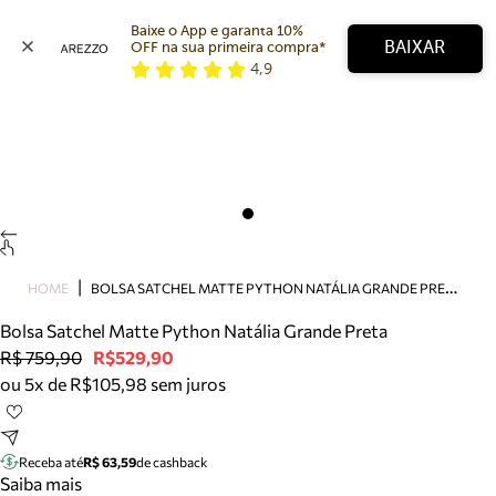
Baixe o App e garanta 10% 
BAIXAR
OFF na sua primeira compra* 
4,9
Arezzo
Favoritos
categorias sugeridas
Buscar produtos
Bota
Papete
Scarpin
Mocassim
Bolsa
B
OLSA SATCHEL MATTE PYTHON NATÁLIA GRANDE PRETA
HOME
Sapatilha
Bolsa Satchel Matte Python Natália Grande Preta
Tamanco
R$ 759,90
R$529,90
Tênis
ou 5x de R$105,98 sem juros
Mule
Rasteira
Precisa de ajuda?
Tire dúvidas sobre pedidos, devoluções e mais.
Receba até
R$ 63,59
de cashback
Saiba mais