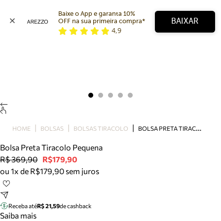
Baixe o App e garanta 10% 
BAIXAR
OFF na sua primeira compra* 
4,9
Arezzo
Favoritos
categorias sugeridas
Buscar produtos
Bota
Papete
Scarpin
Mocassim
Bolsa
B
OLSA PRETA TIRACOLO PEQUENA
HOME
BOLSAS
BOLSAS TIRACOLO
Sapatilha
Bolsa Preta Tiracolo Pequena
Tamanco
R$ 369,90
R$179,90
Tênis
ou 1x de R$179,90 sem juros
Mule
Rasteira
Precisa de ajuda?
Tire dúvidas sobre pedidos, devoluções e mais.
Receba até
R$ 21,59
de cashback
Saiba mais