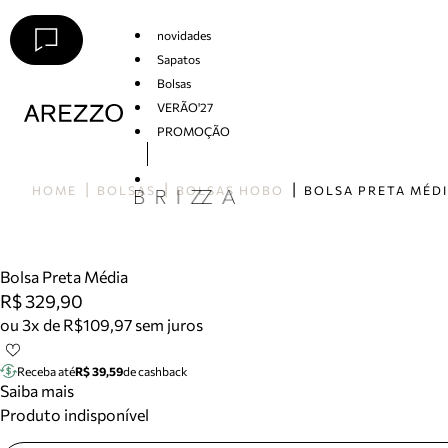
novidades
Sapatos
Bolsas
VERÃO'27
PROMOÇÃO
Arezzo
HOME
BOLSAS
BOLSAS HOBO
BOLSA PRETA MÉD
Bolsa Preta Média
R$ 329,90
ou 3x de R$109,97 sem juros
Receba até
R$ 39,59
de cashback
Saiba mais
Produto indisponível