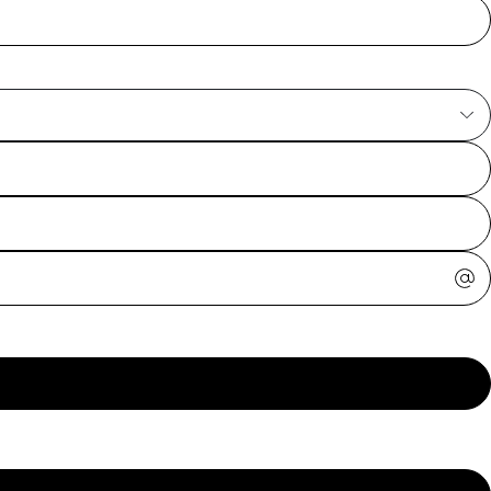
ajuda?
Tire dúvidas
sobre
pedidos,
devoluções e
mais.
Meus pedidos
Acompanhe
seus pedidos e
solicite
devoluções.