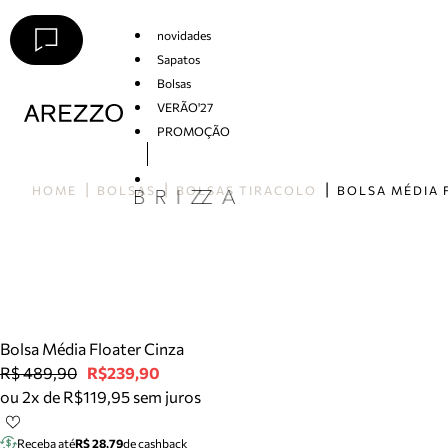
novidades
Sapatos
Bolsas
VERÃO'27
PROMOÇÃO
Arezzo
HOME
BOLSAS
BOLSAS TIRACOLO
Bolsa Média Floater Cinza
R$ 489,90
R$239,90
ou 2x de R$119,95 sem juros
Receba até
R$ 28,79
de cashback