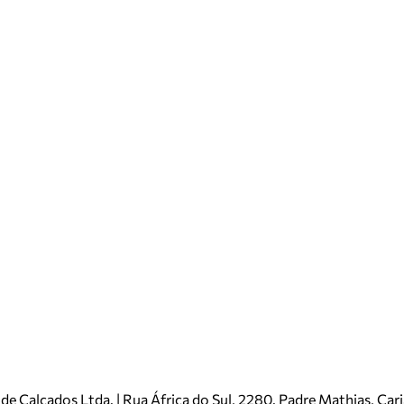
e Calçados Ltda. | Rua África do Sul, 2280. Padre Mathias, Ca