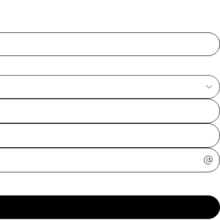
ajuda?
Tire dúvidas
sobre
pedidos,
devoluções e
mais.
Meus pedidos
Acompanhe
seus pedidos e
solicite
devoluções.