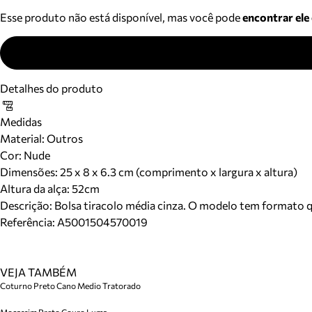
Esse produto não está disponível, mas você pode
encontrar ele
Detalhes do produto
Medidas
Material
:
Outros
Cor
:
Nude
Dimensões:
25 x 8 x 6.3 cm (comprimento x largura x altura)
Altura da alça:
52
cm
Descrição:
Bolsa tiracolo média cinza. O modelo tem formato qua
Referência:
A5001504570019
VEJA TAMBÉM
Coturno Preto Cano Medio Tratorado