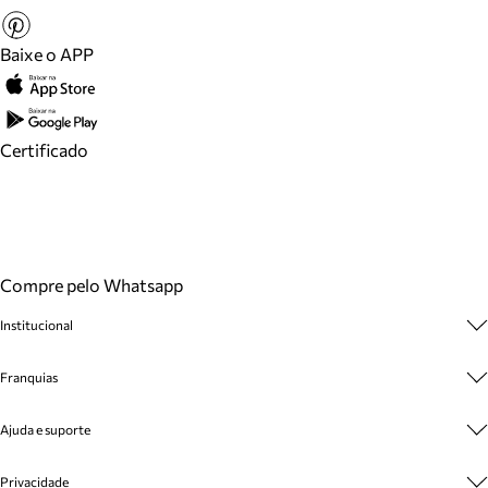
Baixe o APP
Certificado
Compre pelo Whatsapp
Institucional
Sobre A Marca
Franquias
Cashback
Trabalhe Conosco
Multimarcas
Ajuda e suporte
Venda Corporativa
Plano de Negócio
Sustentabilidade
Seja Franqueado
Central de Atendimento
Privacidade