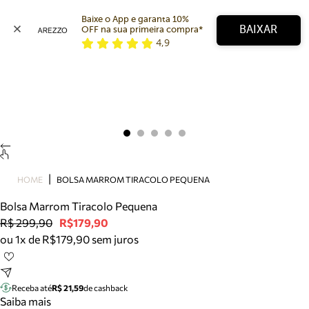
Baixe o App e garanta 10% 
BAIXAR
OFF na sua primeira compra* 
4,9
Arezzo
Favoritos
categorias sugeridas
Buscar produtos
Bota
Papete
Scarpin
Mocassim
Bolsa
HOME
BOLSA MARROM TIRACOLO PEQUENA
Sapatilha
Bolsa Marrom Tiracolo Pequena
Tamanco
R$ 299,90
R$179,90
Tênis
ou 1x de R$179,90 sem juros
Mule
Rasteira
Precisa de ajuda?
Tire dúvidas sobre pedidos, devoluções e mais.
Receba até
R$ 21,59
de cashback
Saiba mais