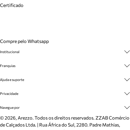
Certificado
Compre pelo Whatsapp
Institucional
Sobre A Marca
Franquias
Cashback
Trabalhe Conosco
Multimarcas
Ajuda e suporte
Venda Corporativa
Plano de Negócio
Sustentabilidade
Seja Franqueado
Central de Atendimento
Privacidade
Mapa do Site
Cadastro
Benefícios
Entrega
Termos de Uso
Navegue por
Inverno
Meus Pedidos
Politica e Privacidade
Mundo Arezzo
Trocas e Devoluções
Sapatos
©
2026
, Arezzo. Todos os direitos reservados.
ZZAB Comércio
Cartão Presente
Bolsas
de Calçados Ltda. | Rua África do Sul, 2280. Padre Mathias,