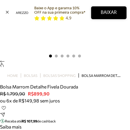
Baixe o App e garanta 10% 
BAIXAR
OFF na sua primeira compra* 
4,9
Arezzo
Favoritos
categorias sugeridas
Buscar produtos
Bota
Papete
Scarpin
Mocassim
Bolsa
B
OLSA MARROM DETALHE FIVELA DOURADA
HOME
BOLSAS
BOLSAS SHOPPING
Sapatilha
Bolsa Marrom Detalhe Fivela Dourada
Tamanco
R$ 1.799,90
R$899,90
Tênis
ou 6x de R$149,98 sem juros
Mule
Rasteira
Precisa de ajuda?
Tire dúvidas sobre pedidos, devoluções e mais.
Receba até
R$ 107,99
de cashback
Saiba mais