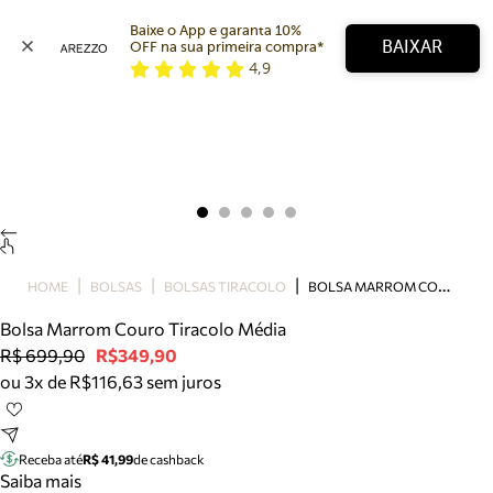
Baixe o App e garanta 10% 
BAIXAR
OFF na sua primeira compra* 
4,9
Arezzo
Favoritos
categorias sugeridas
Buscar produtos
Bota
Papete
Scarpin
Mocassim
Bolsa
B
OLSA MARROM COURO TIRACOLO MÉDIA
HOME
BOLSAS
BOLSAS TIRACOLO
Sapatilha
Bolsa Marrom Couro Tiracolo Média
Tamanco
R$ 699,90
R$349,90
Tênis
ou 3x de R$116,63 sem juros
Mule
Rasteira
Precisa de ajuda?
Tire dúvidas sobre pedidos, devoluções e mais.
Receba até
R$ 41,99
de cashback
Saiba mais