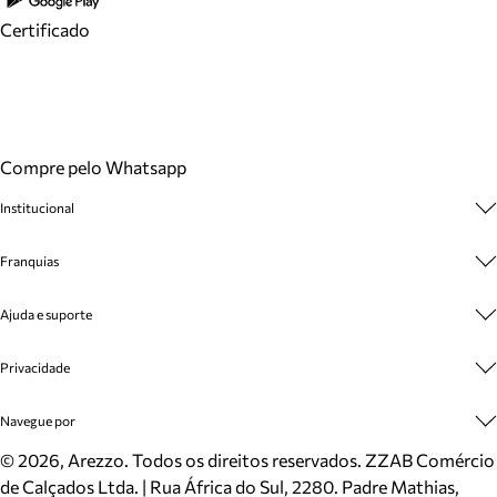
Certificado
Compre pelo Whatsapp
Institucional
Sobre A Marca
Franquias
Cashback
Trabalhe Conosco
Multimarcas
Ajuda e suporte
Venda Corporativa
Plano de Negócio
Sustentabilidade
Seja Franqueado
Central de Atendimento
Privacidade
Mapa do Site
Cadastro
Benefícios
Entrega
Termos de Uso
Navegue por
Inverno
Meus Pedidos
Politica e Privacidade
Mundo Arezzo
Trocas e Devoluções
Sapatos
©
2026
, Arezzo. Todos os direitos reservados.
ZZAB Comércio
Cartão Presente
Bolsas
de Calçados Ltda. | Rua África do Sul, 2280. Padre Mathias,