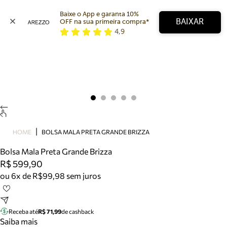
Baixe o App e garanta 10% 
BAIXAR
OFF na sua primeira compra* 
4,9
Arezzo
Favoritos
categorias sugeridas
Buscar produtos
Bota
Papete
Scarpin
Mocassim
Bolsa
HOME
BOLSA MALA PRETA GRANDE BRIZZA
Sapatilha
Bolsa Mala Preta Grande Brizza
Tamanco
R$ 599,90
Tênis
ou 6x de R$99,98 sem juros
Mule
Rasteira
Precisa de ajuda?
Tire dúvidas sobre pedidos, devoluções e mais.
Receba até
R$ 71,99
de cashback
Saiba mais